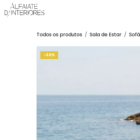
Pular para o conteúdo
Produtos
Sobre Nós
Projetos
Todos os produtos
Sala de Estar
Sofá
-30%
-30%