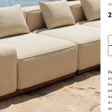
c
2
P
Ut
Po
pe
su
A 
ac