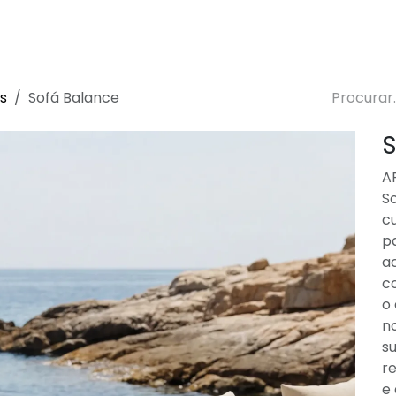
 de Decoração
Sustentabilidade
Lojas
Blog
s
Sofá Balance
S
AF
So
c
pa
ac
co
o
no
su
re
e