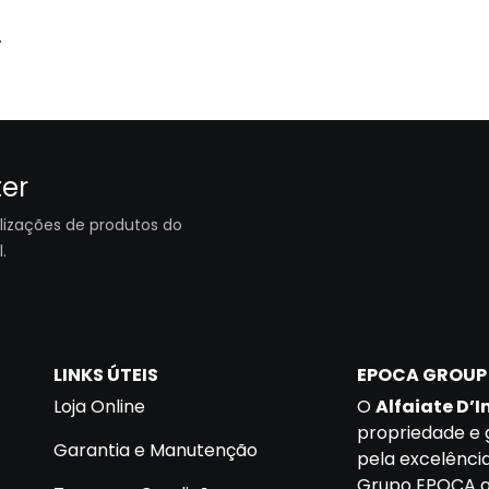
.
ter
lizações de produtos do
.
LINKS ÚTEIS
EPOCA GROUP
Loja Online
O
Alfaiate D’I
propriedade e 
Garantia e Manutenção
pela excelência
Grupo EPOCA at