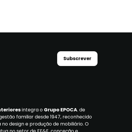
Subscrever
nteriores
integra o
Grupo EPOCA
. de
gestão familiar desde 1947, reconhecido
 no design e produção de mobiliário. O
ua no setor de FF&E, conceção e