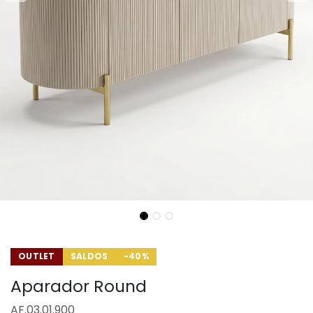
OUTLET
SALDOS
-40%
Aparador Round
AF.03.01.900