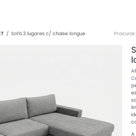
 de Decoração
Sustentabilidade
Lojas
Blog
ET
Sofá 3 lugares c/ chaise longue
S
l
AF
C
p
es
s
li
i
co
A