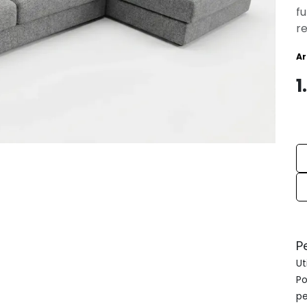
fu
re
Ar
1
P
Ut
Po
pe