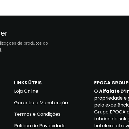
ter
lizações de produtos do
.
LINKS ÚTEIS
EPOCA GROUP
Loja Online
O
Alfaiate D’I
propriedade e 
Garantia e Manutenção
pela excelência
Grupo EPOCA at
Termos e Condições
fabrico de solu
Política de Privacidade
hoteleiro atra