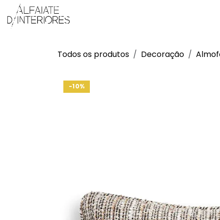
Pular para o conteúdo
Produtos
Sobre Nós
Projetos
Todos os produtos
Decoração
Almof
-10%
-10%