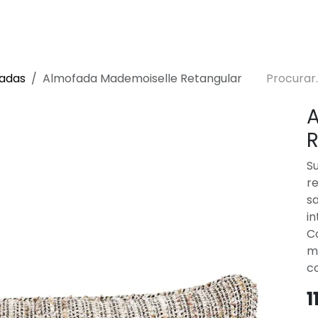
 de Decoração
Sustentabilidade
Lojas
Blog
adas
Almofada Mademoiselle Retangular
A
R
S
re
s
i
C
m
c
1