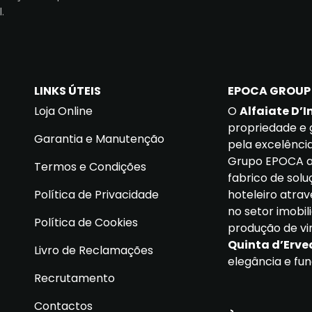
.
LINKS ÚTEIS
EPOCA GROUP
Loja Online
O
Alfaiate D’I
propriedade e 
Garantia e Manutenção
pela excelência
Grupo EPOCA at
Termos e Condições
fabrico de solu
Política de Privacidade
hoteleiro atra
no setor imobi
Política de Cookies
produção de vin
Quinta d’Erv
Livro de Reclamações
elegância e fun
Recrutamento
Contactos