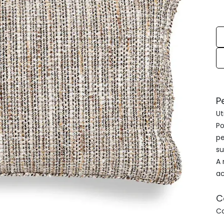
P
Ut
Po
pe
su
A 
ac
C
C