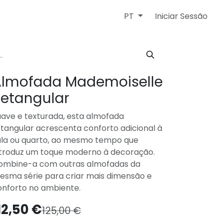
Iniciar Sessão
PT
lmofada Mademoiselle
etangular
uave e texturada, esta almofada
tangular acrescenta conforto adicional à
ala ou quarto, ao mesmo tempo que
ntroduz um toque moderno à decoração.
ombine-a com outras almofadas da
esma série para criar mais dimensão e
onforto no ambiente.
12,50
€
125,00
€