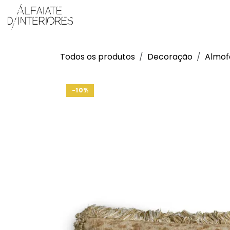
Pular para o conteúdo
Produtos
Sobre Nós
Projetos
Todos os produtos
Decoração
Almof
-10%
-10%