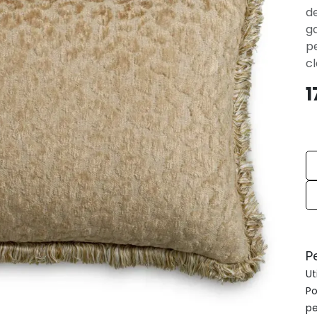
d
ga
pe
c
1
P
Ut
Po
pe