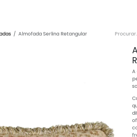
 de Decoração
Sustentabilidade
Lojas
Blog
adas
Almofada Serlina Retangular
A
R
A
p
so
C
qu
di
of
c
f