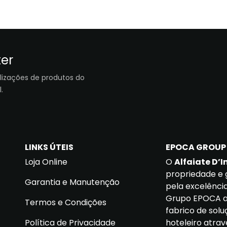
ter
lizações de produtos do
.
LINKS ÚTEIS
EPOCA GROUP
Loja Online
O
Alfaiate D’I
propriedade e 
Garantia e Manutenção
pela excelência
Grupo EPOCA at
Termos e Condições
fabrico de solu
Política de Privacidade
hoteleiro atra