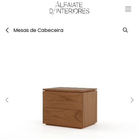
Pular para o conteúdo
Mesas de Cabeceira